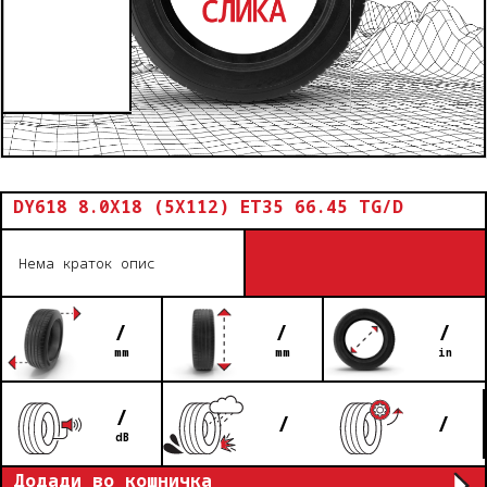
DY618 8.0X18 (5X112) ET35 66.45 TG/D
Нема краток опис
/
/
/
mm
mm
in
/
/
/
dB
Додади во кошничка