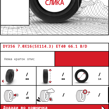
DY356 7.0X16(5X114.3) ET40 66.1 B/D
Нема краток опис
/
/
/
mm
mm
in
/
/
/
dB
Додади во кошничка