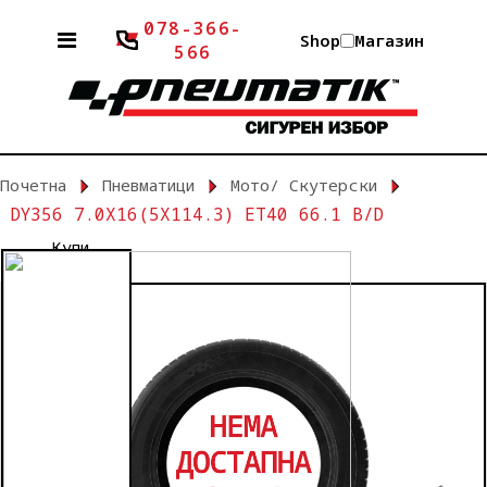
078-366-
Shop
Магазин
566
Почетна
Пневматици
Мото/ Скутерски
DY356 7.0X16(5X114.3) ET40 66.1 B/D
Купи