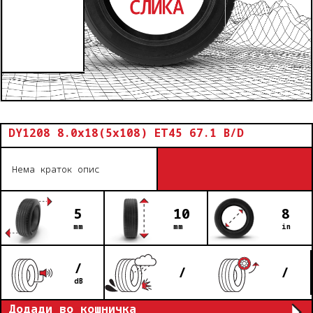
DY1208 8.0x18(5x108) ET45 67.1 B/D
Нема краток опис
5
10
8
mm
mm
in
/
/
/
dB
Додади во кошничка