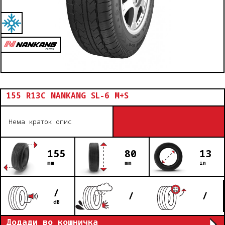
155 R13C NANKANG SL-6 M+S
Нема краток опис
155
80
13
mm
mm
in
/
/
/
dB
Додади во кошничка