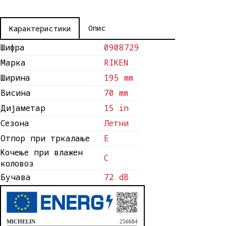
Опис
Карактеристики
Шифра
0908729
Марка
RIKEN
Ширина
195 mm
Висина
70 mm
Дијаметар
15 in
Сезона
Летни
Отпор при тркалање
E
Кочење при влажен
C
коловоз
Бучава
72 dB