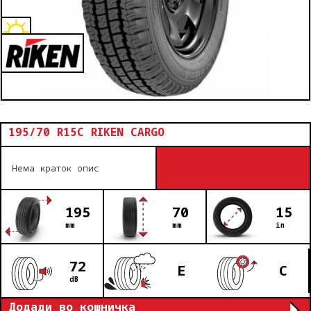
195/70 R15C RIKEN CARGO
Нема краток опис
195
70
15
mm
mm
in
72
E
C
dB
Додади во кошничка