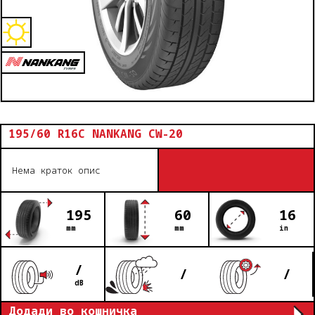
195/60 R16C NANKANG CW-20
Нема краток опис
195
60
16
mm
mm
in
/
/
/
dB
Додади во кошничка