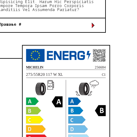
dipisicing Elit. Harum Hic Perspiciatis
empore Tempora Ipsam Porro Corporis
landitiis Vel Assumenda Pariatur?
Прашање #