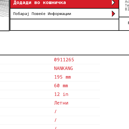
A
Додади во кошничка
T
B
Побарај Повеќе Информации
0911265
NANKANG
195 mm
60 mm
12 in
Летни
/
/
/