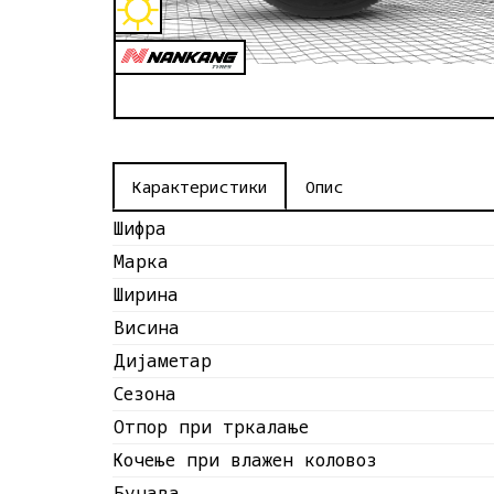
Опис
Карактеристики
Шифра
Марка
Ширина
Висина
Дијаметар
Сезона
Отпор при тркалање
Кочење при влажен коловоз
Бучава