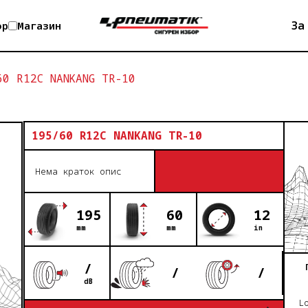
За
op
Магазин
60 R12C NANKANG TR-10
195/60 R12C NANKANG TR-10
Нема краток опис
195
60
12
mm
mm
in
/
/
/
dB
L