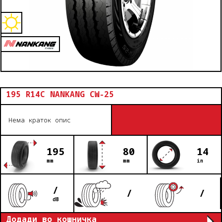
195 R14C NANKANG CW-25
Нема краток опис
195
80
14
mm
mm
in
/
/
/
dB
Додади во кошничка