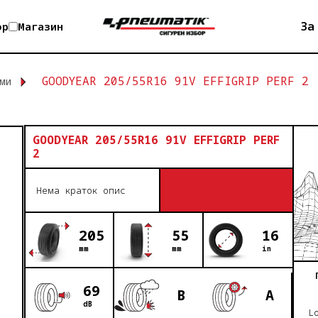
За
op
Магазин
GOODYEAR 205/55R16 91V EFFIGRIP PERF 2
ми
GOODYEAR 205/55R16 91V EFFIGRIP PERF
2
Нема краток опис
205
55
16
mm
mm
in
69
B
A
dB
L