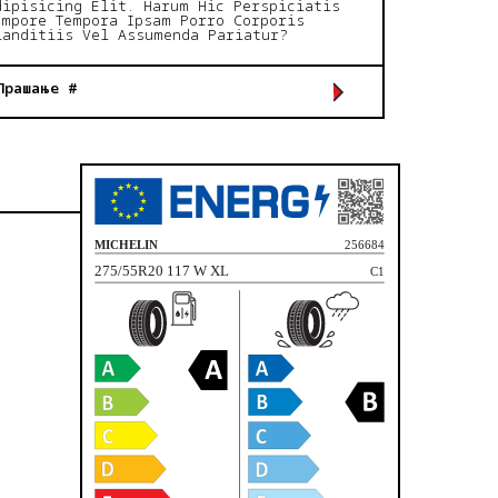
dipisicing Elit. Harum Hic Perspiciatis
empore Tempora Ipsam Porro Corporis
landitiis Vel Assumenda Pariatur?
Прашање #