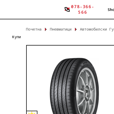
078-366-
Sh
566
Почетна
Пневматици
Автомобилски Гу
Купи