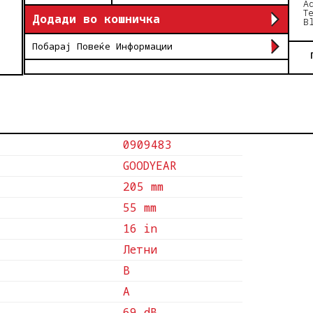
A
T
Додади во кошничка
B
Побарај Повеќе Информации
0909483
GOODYEAR
205 mm
55 mm
16 in
Летни
B
A
69 dB